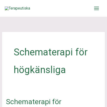
Hoppa
till
innehåll
Schematerapi för
högkänsliga
Schematerapi för
Schematerapi