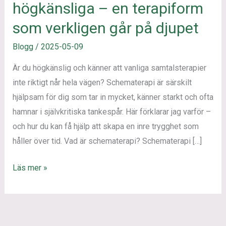
för
högkänsliga – en terapiform
högkänsliga
som verkligen går på djupet
–
en
Blogg
/
2025-05-09
terapiform
Är du högkänslig och känner att vanliga samtalsterapier
som
inte riktigt når hela vägen? Schematerapi är särskilt
verkligen
hjälpsam för dig som tar in mycket, känner starkt och ofta
går
hamnar i självkritiska tankespår. Här förklarar jag varför –
på
och hur du kan få hjälp att skapa en inre trygghet som
djupet
håller över tid. Vad är schematerapi? Schematerapi […]
Läs mer »