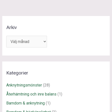
A
Arkiv
r
k
i
v
Kategorier
Anknytningsmönster
(28)
Återhämtning och inre balans
(1)
Barndom & anknytning
(1)