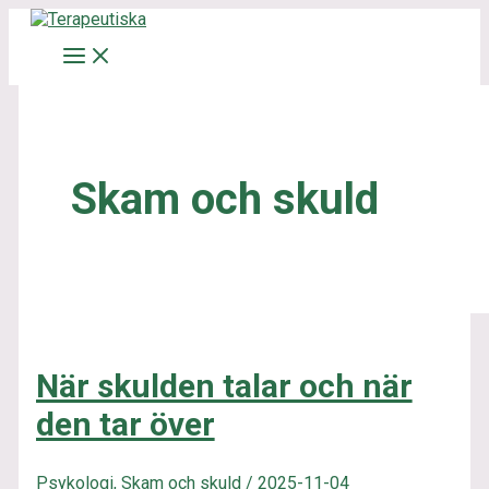
Hoppa
När
A
till
skulden
innehåll
talar
r
och
k
när
den
i
tar
över
v
Skam och skuld
När skulden talar och när
den tar över
Psykologi
,
Skam och skuld
/
2025-11-04