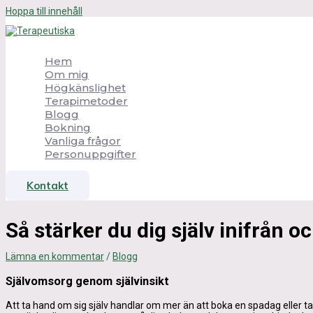
Hoppa till innehåll
Hem
Om mig
Högkänslighet
Terapimetoder
Blogg
Bokning
Vanliga frågor
Personuppgifter
Kontakt
Så stärker du dig själv inifrån o
Lämna en kommentar
/
Blogg
Självomsorg genom självinsikt
Att ta hand om sig själv handlar om mer än att boka en spadag eller t