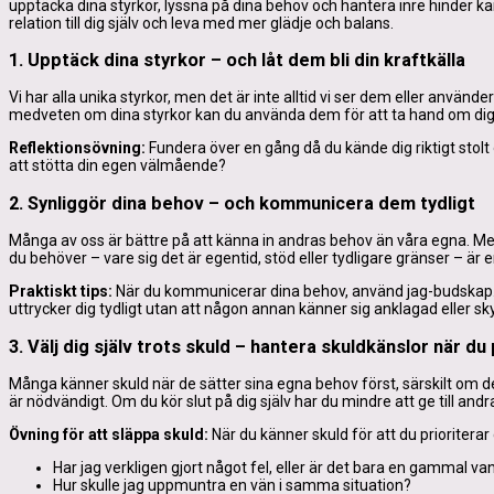
upptäcka dina styrkor, lyssna på dina behov och hantera inre hinder kan
relation till dig själv och leva med mer glädje och balans.
1. Upptäck dina styrkor – och låt dem bli din kraftkälla
Vi har alla unika styrkor, men det är inte alltid vi ser dem eller använde
medveten om dina styrkor kan du använda dem för att ta hand om dig sj
Reflektionsövning:
Fundera över en gång då du kände dig riktigt stolt
att stötta din egen välmående?
2. Synliggör dina behov – och kommunicera dem tydligt
Många av oss är bättre på att känna in andras behov än våra egna. Men 
du behöver – vare sig det är egentid, stöd eller tydligare gränser – är e
Praktiskt tips:
När du kommunicerar dina behov, använd jag-budskap.
uttrycker dig tydligt utan att någon annan känner sig anklagad eller sky
3. Välj dig själv trots skuld – hantera skuldkänslor när du 
Många känner skuld när de sätter sina egna behov först, särskilt om de är 
är nödvändigt. Om du kör slut på dig själv har du mindre att ge till andr
Övning för att släppa skuld:
När du känner skuld för att du prioriterar d
Har jag verkligen gjort något fel, eller är det bara en gammal va
Hur skulle jag uppmuntra en vän i samma situation?