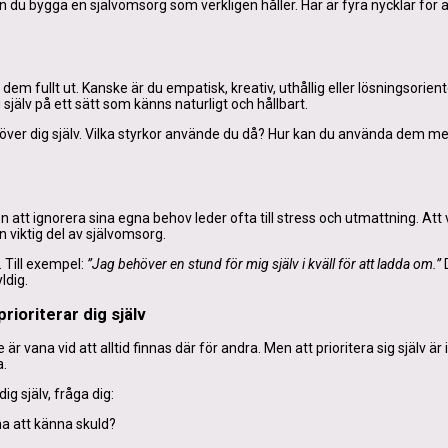
 du bygga en självomsorg som verkligen håller. Här är fyra nycklar för a
r dem fullt ut. Kanske är du empatisk, kreativ, uthållig eller lösningsorien
älv på ett sätt som känns naturligt och hållbart.
 över dig själv. Vilka styrkor använde du då? Hur kan du använda dem mer
att ignorera sina egna behov leder ofta till stress och utmattning. Att
n viktig del av självomsorg.
 Till exempel:
”Jag behöver en stund för mig själv i kväll för att ladda om.”
D
ldig.
prioriterar dig själv
vana vid att alltid finnas där för andra. Men att prioritera sig själv är i
a.
ig själv, fråga dig:
na att känna skuld?