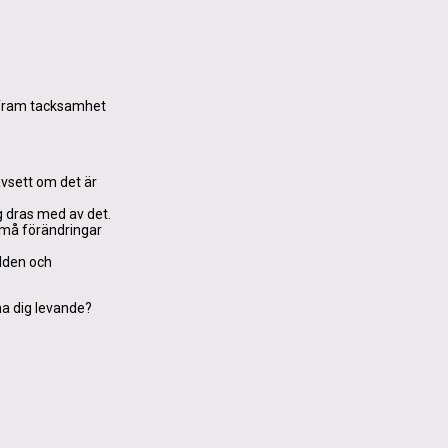
ram tacksamhet
avsett om det är
ig dras med av det.
Små förändringar
rlden och
na dig levande?