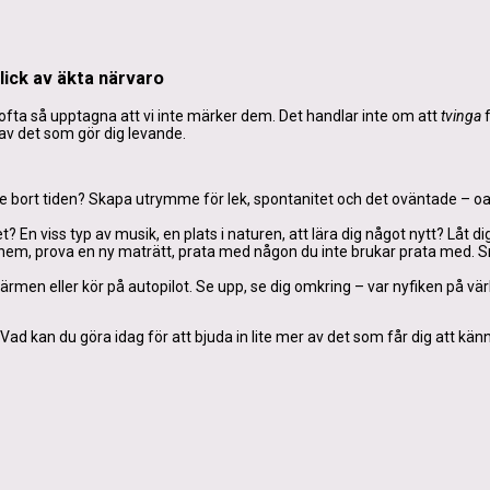
lick av äkta närvaro
r ofta så upptagna att vi inte märker dem. Det handlar inte om att
tvinga
f
 av det som gör dig levande.
e bort tiden? Skapa utrymme för lek, spontanitet och det oväntade – o
? En viss typ av musik, en plats i naturen, att lära dig något nytt? Låt d
 hem, prova en ny maträtt, prata med någon du inte brukar prata med. 
skärmen eller kör på autopilot. Se upp, se dig omkring – var nyfiken på vä
Vad kan du göra idag för att bjuda in lite mer av det som får dig att kän