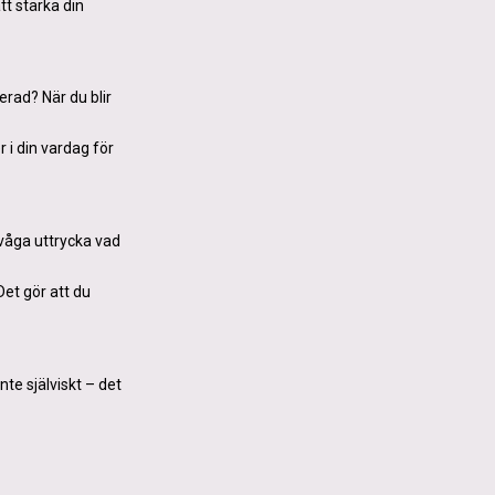
tt stärka din
terad? När du blir
 i din vardag för
 våga uttrycka vad
et gör att du
nte själviskt – det