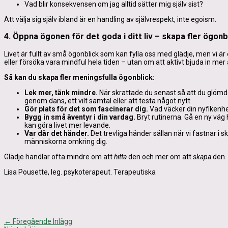
Vad blir konsekvensen om jag alltid sätter mig själv sist?
Att välja sig själv ibland är en handling av självrespekt, inte egoism.
4. Öppna ögonen för det goda i ditt liv – skapa fler ögonb
Livet är fullt av små ögonblick som kan fylla oss med glädje, men vi ä
eller försöka vara mindful hela tiden – utan om att aktivt bjuda in mer
Så kan du skapa fler meningsfulla ögonblick:
Lek mer, tänk mindre.
När skrattade du senast så att du glömd
genom dans, ett vilt samtal eller att testa något nytt.
Gör plats för det som fascinerar dig.
Vad väcker din nyfikenhet
Bygg in små äventyr i din vardag.
Bryt rutinerna. Gå en ny väg
kan göra livet mer levande.
Var där det händer.
Det trevliga händer sällan när vi fastnar i 
människorna omkring dig.
Glädje handlar ofta mindre om att
hitta
den och mer om att
skapa
den. 
Lisa Pousette, leg. psykoterapeut. Terapeutiska
←
Föregående Inlägg