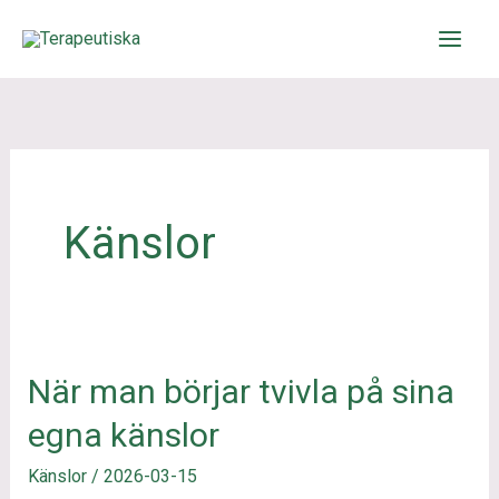
Hoppa
till
innehåll
Känslor
När man börjar tvivla på sina
När
man
egna känslor
börjar
Känslor
/
2026-03-15
tvivla