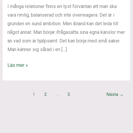
på
I många relationer finns en tyst förväntan att man ska
sina
vara rimlig, balanserad och inte överreagera. Det är i
egna
grunden en sund ambition. Men ibland kan det leda till
känslor
något annat. Man börjar ifrågasätta sina egna känslor mer
än vad som är hjälpsamt. Det kan börja med små saker.
Man känner sig sårad i en […]
Läs mer »
1
2
…
5
Nästa
→