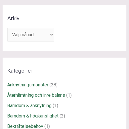
A
Arkiv
r
k
i
v
Kategorier
Anknytningsmönster
(28)
Återhämtning och inre balans
(1)
Barndom & anknytning
(1)
Barndom & högkänslighet
(2)
Bekräftelsebehov
(1)