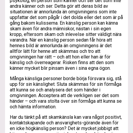
psykolog, en person som känner och ser det som inte
andra känner och ser. Detta gör att deras bild av
situationen är annorlunda än omgivningens som inte
uppfattar det som pågår i det dolda eller det som är på
gång bakom kulisserna. En känslig person kan känna
skam även för andra människor, nästan i sin egen
kropp, eftersom skam och inlevelse sitter väldigt nära
varandra. När en känslig person sedan får höra att
hennes bild är annorlunda än omgivningens är det
alltför lätt för henne att skämmas och tro att
omgivningen har rätt – och att hon eller han är för
känslig och överreagerar. Risken finns att den som
känner mycket blir pinsam även i sina egna ögon.
Många känsliga personer borde börja försvara sig, stå
upp för sin känslighet. Sluta skämmas för sin förmåga
att kunna se och analysera det som händer i
omgivningen. Acceptera att de verkligen ser det som
händer – och vara stolta över sin förmåga att kunna se
och hämta information.
Har du tänkt på att skamkänsla kan vara något positivt,
kontaktskapande och ansvarighets-görande även för
en icke högkänslig person? Det är mycket jobbigt att