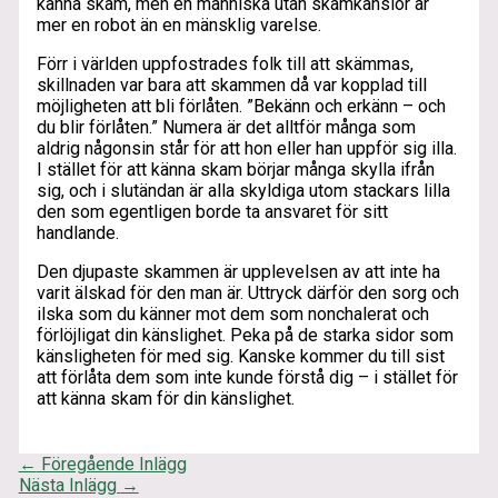
känna skam, men en människa utan skamkänslor är
mer en robot än en mänsklig varelse.
Förr i världen uppfostrades folk till att skämmas,
skillnaden var bara att skammen då var kopplad till
möjligheten att bli förlåten. ”Bekänn och erkänn – och
du blir förlåten.” Numera är det alltför många som
aldrig någonsin står för att hon eller han uppför sig illa.
I stället för att känna skam börjar många skylla ifrån
sig, och i slutändan är alla skyldiga utom stackars lilla
den som egentligen borde ta ansvaret för sitt
handlande.
Den djupaste skammen är upplevelsen av att inte ha
varit älskad för den man är. Uttryck därför den sorg och
ilska som du känner mot dem som nonchalerat och
förlöjligat din känslighet. Peka på de starka sidor som
känsligheten för med sig. Kanske kommer du till sist
att förlåta dem som inte kunde förstå dig – i stället för
att känna skam för din känslighet.
←
Föregående Inlägg
Nästa Inlägg
→