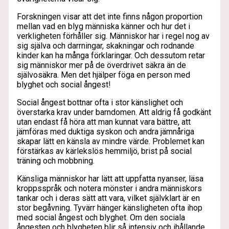
Forskningen visar att det inte finns någon proportion
mellan vad en blyg människa känner och hur det i
verkligheten förhåller sig. Människor har i regel nog av
sig själva och darrningar, skakningar och rodnande
kinder kan ha många förklaringar. Och dessutom retar
sig människor mer på de överdrivet säkra än de
självosäkra. Men det hjälper föga en person med
blyghet och social ångest!
Social ångest bottnar ofta i stor känslighet och
överstarka krav under barndomen. Att aldrig få godkänt
utan endast få höra att man kunnat vara bättre, att
jämföras med duktiga syskon och andra jämnåriga
skapar lätt en känsla av mindre värde. Problemet kan
förstärkas av kärlekslös hemmiljö, brist på social
träning och mobbning.
Känsliga människor har lätt att uppfatta nyanser, läsa
kroppsspråk och notera mönster i andra människors
tankar och i deras sätt att vara, vilket självklart är en
stor begåvning. Tyvärr hänger känsligheten ofta ihop
med social ångest och blyghet. Om den sociala
ångesten och blygheten blir så intensiv och ihållande