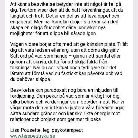
Att känna besvikelse betyder inte att något är fel på
dig. Tvärtom visar den att du haft förväntningar, att du
längtat och trott. Det är en del av att leva öppet och
engagerat. Men när känslan dröjer sig kvar kan den
skapa en slags frusenhet där vi undviker nya
möjligheter för att slippa bli sårade igen.
Vägen vidare börjar ofta med att ge känslan plats. Tillåt
dig att vara ledsen eller arg, utan att döma dig själv.
Sätt ord på vad som hände – gärna i ett samtal eller
genom att skriva, detta för att skilja fakta från
tolkningar. När du ser situationen tydligare blir det
lättare att förstå vad du faktiskt kan påverka och vad
du behöver släppa.
Besvikelse kan paradoxalt nog bära en inbjudan till
fördjupning. Den pekar på vad som är viktigt för dig,
vilka behov och värderingar som betyder mest. När vi
vågar möta den ärligt kan vi justera våra förväntningar,
sätta sundare gränser och kanske rikta energin mot
relationer och projekt som ger mer tillbaka.
Lisa Pousette, leg. psykoterapeut
www.terapeutiska.se