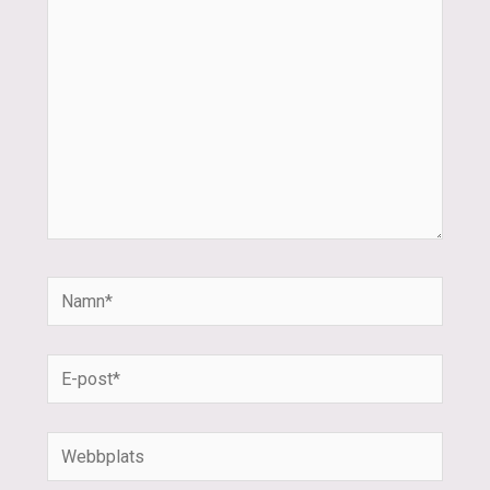
här..
Namn*
E-
post*
Webbplats