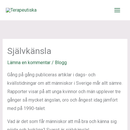
Hoppa
till
innehåll
Självkänsla
Lämna en kommentar
/
Blogg
Gång på gång publiceras artiklar i dags- och
kvällstidningar om att människor i Sverige mår allt sämre.
Rapporter visar på att unga kvinnor och män upplever tre
gånger så mycket ängslan, oro och ångest idag jämfört
med på 1990-talet.
Vad är det som får människor att må bra och känna sig
nöjda och lyckliga? Svaret är självkänsla!