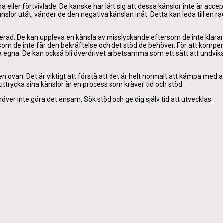
 eller förtvivlade. De kanske har lärt sig att dessa känslor inte är accep
känslor utåt, vänder de den negativa känslan inåt. Detta kan leda till en r
erad. De kan uppleva en känsla av misslyckande eftersom de inte klarar
som de inte får den bekräftelse och det stöd de behöver. För att kompen
ina egna. De kan också bli överdrivet arbetsamma som ett sätt att undvik
ovan. Det är viktigt att förstå att det är helt normalt att kämpa med at
h uttrycka sina känslor är en process som kräver tid och stöd.
höver inte göra det ensam. Sök stöd och ge dig själv tid att utvecklas.