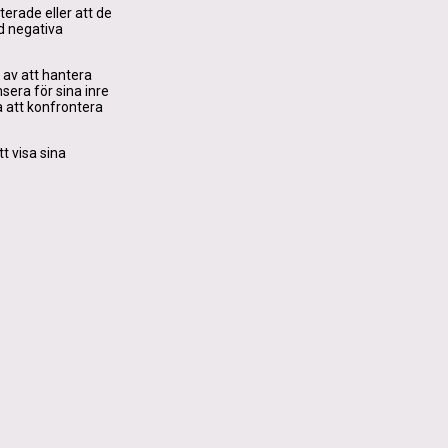
terade eller att de
ad negativa
 av att hantera
sera för sina inre
a att konfrontera
t visa sina