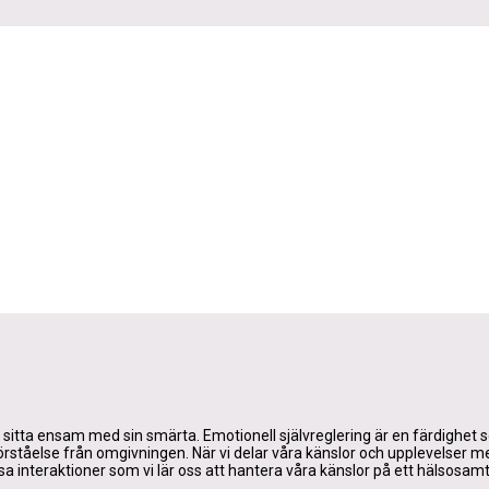
t sitta ensam med sin smärta. Emotionell självreglering är en färdighet
tåelse från omgivningen. När vi delar våra känslor och upplevelser med
sa interaktioner som vi lär oss att hantera våra känslor på ett hälsosamt