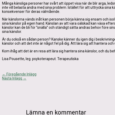
Många känsliga personer har svårt att öppet visa när de blir arga, ledsna
inte vill belasta andra med sina problem. Istället för att uttrycka sina 
konsekvenser för deras välmående.
När känslorna vänds inåt kan personen börja känna sig ensam och isol
sina känslor på egen hand. Känslan av att vara oälskad kan växa efter
känslor kan de bli för ”snälla” och ständigt sätta andras behov före s
sina känslor.
Är du också en sådan person? Kanske känner du igen dig i beskrivningen 
känslor och att det inte är något fel på dig. Att lära sig att hantera oc
Kom ihåg att det är en resa att lära sig hantera sina känslor, och du be
Lisa Pousette, leg. psykoterapeut. Terapeutiska
←
Föregående Inlägg
Nästa Inlägg
→
Lämna en kommentar