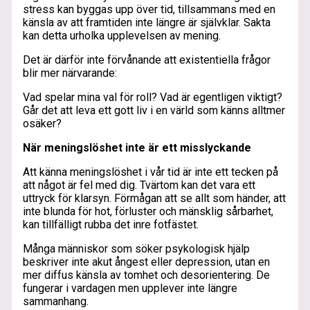
stress kan byggas upp över tid, tillsammans med en
känsla av att framtiden inte längre är självklar. Sakta
kan detta urholka upplevelsen av mening.
Det är därför inte förvånande att existentiella frågor
blir mer närvarande:
Vad spelar mina val för roll? Vad är egentligen viktigt?
Går det att leva ett gott liv i en värld som känns alltmer
osäker?
När meningslöshet inte är ett misslyckande
Att känna meningslöshet i vår tid är inte ett tecken på
att något är fel med dig. Tvärtom kan det vara ett
uttryck för klarsyn. Förmågan att se allt som händer, att
inte blunda för hot, förluster och mänsklig sårbarhet,
kan tillfälligt rubba det inre fotfästet.
Många människor som söker psykologisk hjälp
beskriver inte akut ångest eller depression, utan en
mer diffus känsla av tomhet och desorientering. De
fungerar i vardagen men upplever inte längre
sammanhang.