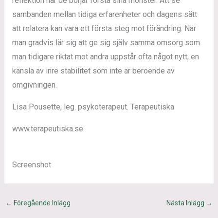
reflektion när de börjar förstå sina mönster. Att se
sambanden mellan tidiga erfarenheter och dagens sätt
att relatera kan vara ett första steg mot förändring. När
man gradvis lär sig att ge sig själv samma omsorg som
man tidigare riktat mot andra uppstår ofta något nytt, en
känsla av inre stabilitet som inte är beroende av
omgivningen.
Lisa Pousette, leg. psykoterapeut. Terapeutiska
www.terapeutiska.se
Screenshot
←
Föregående Inlägg
Nästa Inlägg
→