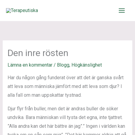
Hoppa
till
innehåll
Den inre rösten
Lämna en kommentar
/
Blogg
,
Högkänslighet
Har du någon gång funderat över att det är ganska svårt
att leva som människa jämfört med att leva som djur? I
alla fall om man uppskattar tystnad.
Djur flyr från buller, men det är andras buller de söker
undvika. Bara människan vill tysta det egna, inte tjattret.
”Alla andra kan det här bättre än jag”.” Ingen i världen kan
tycka om en sån som mig”. ”Det här kommer aldrig att gå,