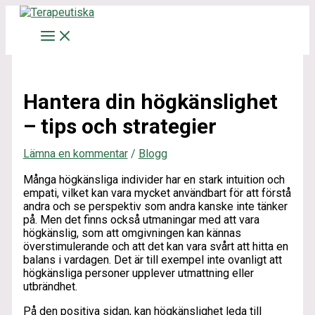
Hoppa
Skriv
Namn*
E-
Webbplats
till
här..
post*
innehåll
Hantera din högkänslighet
– tips och strategier
Lämna en kommentar
/
Blogg
Många högkänsliga individer har en stark intuition och
empati, vilket kan vara mycket användbart för att förstå
andra och se perspektiv som andra kanske inte tänker
på. Men det finns också utmaningar med att vara
högkänslig, som att omgivningen kan kännas
överstimulerande och att det kan vara svårt att hitta en
balans i vardagen. Det är till exempel inte ovanligt att
högkänsliga personer upplever utmattning eller
utbrändhet.
På den positiva sidan, kan högkänslighet leda till