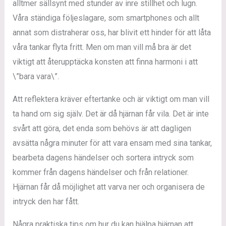
alltmer sällsynt med stunder av inre stillhet och lugn.
Våra ständiga följeslagare, som smartphones och allt
annat som distraherar oss, har blivit ett hinder för att låta
våra tankar flyta fritt. Men om man vill må bra är det
viktigt att återupptäcka konsten att finna harmoni i att
\”bara vara\”.
Att reflektera kräver eftertanke och är viktigt om man vill
ta hand om sig själv. Det är då hjärnan får vila. Det är inte
svårt att göra, det enda som behövs är att dagligen
avsätta några minuter för att vara ensam med sina tankar,
bearbeta dagens händelser och sortera intryck som
kommer från dagens händelser och från relationer.
Hjärnan får då möjlighet att varva ner och organisera de
intryck den har fått.
Några praktiska tips om hur du kan hjälpa hjärnan att