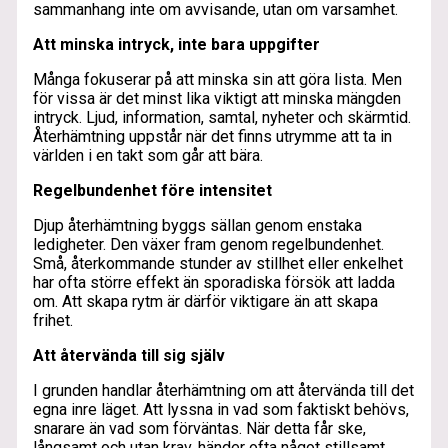
sammanhang inte om avvisande, utan om varsamhet.
Att minska intryck, inte bara uppgifter
Många fokuserar på att minska sin att göra lista. Men
för vissa är det minst lika viktigt att minska mängden
intryck. Ljud, information, samtal, nyheter och skärmtid.
Återhämtning uppstår när det finns utrymme att ta in
världen i en takt som går att bära.
Regelbundenhet före intensitet
Djup återhämtning byggs sällan genom enstaka
ledigheter. Den växer fram genom regelbundenhet.
Små, återkommande stunder av stillhet eller enkelhet
har ofta större effekt än sporadiska försök att ladda
om. Att skapa rytm är därför viktigare än att skapa
frihet.
Att återvända till sig själv
I grunden handlar återhämtning om att återvända till det
egna inre läget. Att lyssna in vad som faktiskt behövs,
snarare än vad som förväntas. När detta får ske,
långsamt och utan krav, händer ofta något stillsamt