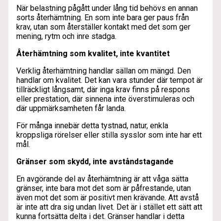
När belastning pågått under lång tid behövs en annan
sorts återhämtning. En som inte bara ger paus från
krav, utan som återställer kontakt med det som ger
mening, rytm och inre stadga.
Återhämtning som kvalitet, inte kvantitet
Verklig återhämtning handlar sällan om mängd. Den
handlar om kvalitet. Det kan vara stunder där tempot är
tillräckligt långsamt, där inga krav finns på respons
eller prestation, där sinnena inte överstimuleras och
där uppmärksamheten får landa.
För många innebär detta tystnad, natur, enkla
kroppsliga rörelser eller stilla sysslor som inte har ett
mål.
Gränser som skydd, inte avståndstagande
En avgörande del av återhämtning är att våga sätta
gränser, inte bara mot det som är påfrestande, utan
även mot det som är positivt men krävande. Att avstå
är inte att dra sig undan livet. Det är i stället ett sätt att
kunna fortsätta delta i det. Gränser handlar i detta