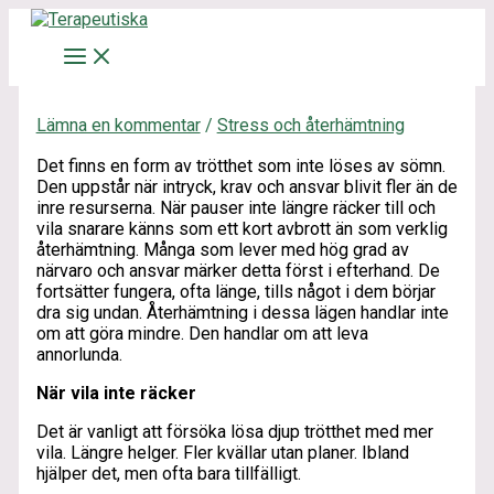
Hoppa
Skriv
Namn*
E-
Webbplats
till
här..
post*
innehåll
Lämna en kommentar
/
Stress och återhämtning
Det finns en form av trötthet som inte löses av sömn.
Den uppstår när intryck, krav och ansvar blivit fler än de
inre resurserna. När pauser inte längre räcker till och
vila snarare känns som ett kort avbrott än som verklig
återhämtning. Många som lever med hög grad av
närvaro och ansvar märker detta först i efterhand. De
fortsätter fungera, ofta länge, tills något i dem börjar
dra sig undan. Återhämtning i dessa lägen handlar inte
om att göra mindre. Den handlar om att leva
annorlunda.
När vila inte räcker
Det är vanligt att försöka lösa djup trötthet med mer
vila. Längre helger. Fler kvällar utan planer. Ibland
hjälper det, men ofta bara tillfälligt.