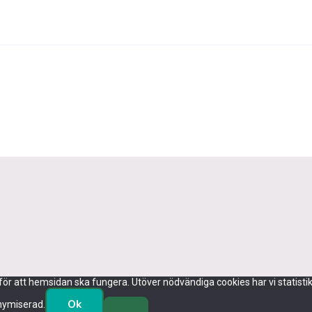
 att hemsidan ska fungera. Utöver nödvändiga cookies har vi statistikco
Ok
onymiserad.