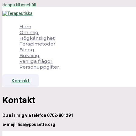
Hoppa till innehåll
Hem
Om mig
Högkänslighet
Terapimetoder
Blogg
Bokning
Vanliga frågor
Personuppgifter
Kontakt
Kontakt
Du når mig via telefon 0702-801291
e-mejl: lisa@pousette.org