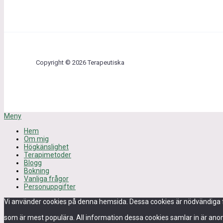
Copyright © 2026 Terapeutiska
Meny
Hem
Om mig
Högkänslighet
Terapimetoder
Blogg
Bokning
Vanliga frågor
Personuppgifter
Vi använder cookies på denna hemsida. Dessa cookies är nödvändiga för
som är mest populära. All information dessa cookies samlar in är an